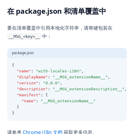
在 package.json 和清单覆盖中
要在清单覆盖中引用本地化字符串，请将键包装在
中：
__MSG_<key>__
package.json
{
"name"
:
"with-locales-i18n"
,
"displayName"
:
"__MSG_extensionName__"
,
"version"
:
"0.0.0"
,
"description"
:
"__MSG_extensionDescription__"
,
"manifest"
:
 {
"name"
:
"__MSG_extensionName__"
  }
}
(opens in a new tab)
请参考
Chrome i18n 文档
获取更多信息。