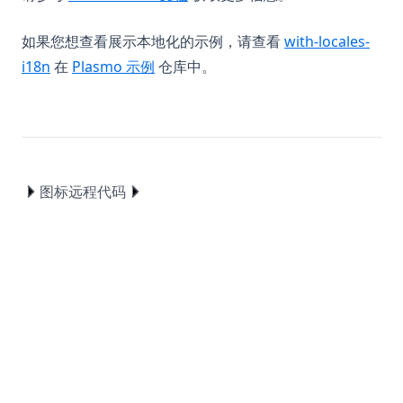
如果您想查看展示本地化的示例，请查看
with-locales-
(opens in a new tab)
(opens in a new tab)
i18n
在
Plasmo 示例
仓库中。
图标
远程代码