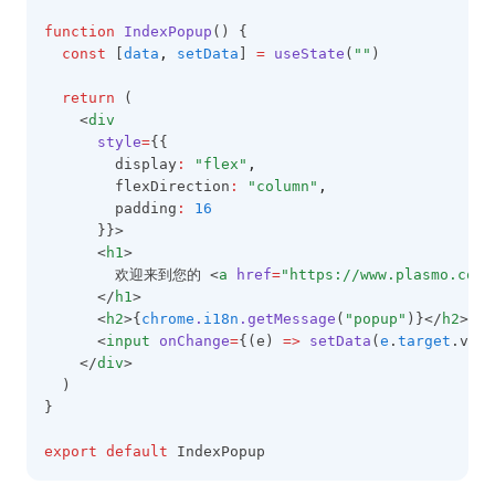
function
IndexPopup
() {
const
 [
data
,
setData
] 
=
useState
(
""
)
return
 (
    <
div
style
=
{{
        display
:
"flex"
,
        flexDirection
:
"column"
,
        padding
:
16
      }}>
      <
h1
>
        欢迎来到您的 <
a
href
=
"https://www.plasmo.com"
      </
h1
>
      <
h2
>{
chrome
.
i18n
.getMessage
(
"popup"
)}</
h2
>
      <
input
onChange
=
{(e) 
=>
setData
(
e
.
target
.valu
    </
div
>
  )
}
export
default
 IndexPopup